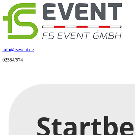
info
@
fsevent.de
02554/574