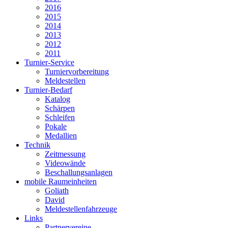
2016
2015
2014
2013
2012
2011
Turnier-Service
Turniervorbereitung
Meldestellen
Turnier-Bedarf
Katalog
Schärpen
Schleifen
Pokale
Medallien
Technik
Zeitmessung
Videowände
Beschallungsanlagen
mobile Raumeinheiten
Goliath
David
Meldestellenfahrzeuge
Links
Partnervereine