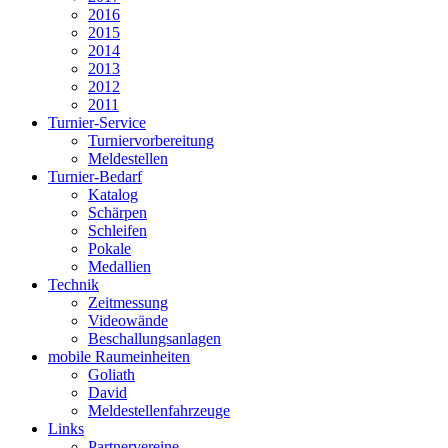
2016
2015
2014
2013
2012
2011
Turnier-Service
Turniervorbereitung
Meldestellen
Turnier-Bedarf
Katalog
Schärpen
Schleifen
Pokale
Medallien
Technik
Zeitmessung
Videowände
Beschallungsanlagen
mobile Raumeinheiten
Goliath
David
Meldestellenfahrzeuge
Links
Partnervereine