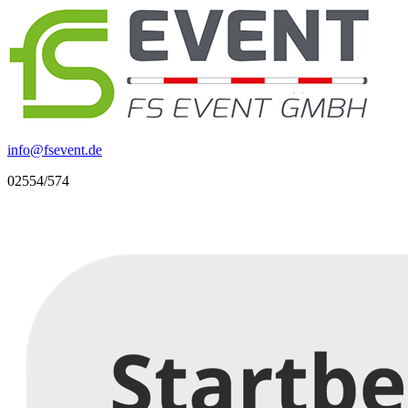
info
@
fsevent.de
02554/574