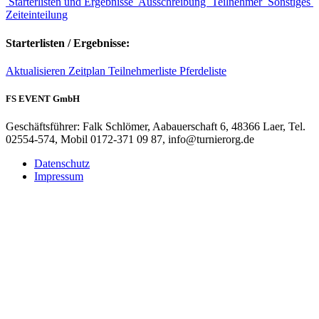
Starterlisten und Ergebnisse
Ausschreibung
Teilnehmer
Sonstiges
Zeiteinteilung
Starterlisten / Ergebnisse:
Aktualisieren
Zeitplan
Teilnehmerliste
Pferdeliste
FS EVENT GmbH
Geschäftsführer: Falk Schlömer, Aabauerschaft 6, 48366 Laer, Tel.
02554-574, Mobil 0172-371 09 87, info@turnierorg.de
Datenschutz
Impressum