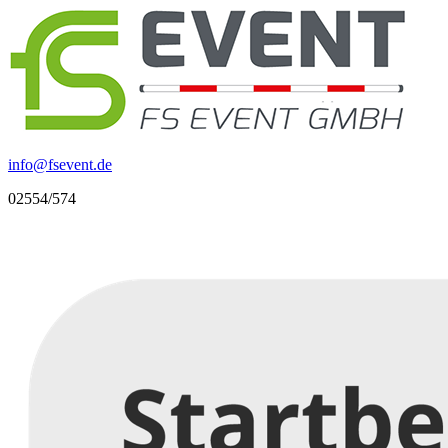
info
@
fsevent.de
02554/574