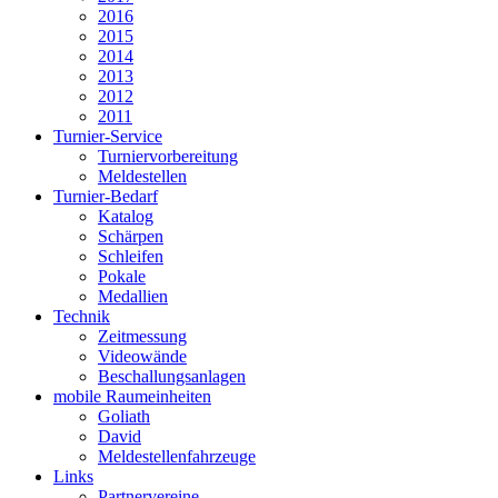
2016
2015
2014
2013
2012
2011
Turnier-Service
Turniervorbereitung
Meldestellen
Turnier-Bedarf
Katalog
Schärpen
Schleifen
Pokale
Medallien
Technik
Zeitmessung
Videowände
Beschallungsanlagen
mobile Raumeinheiten
Goliath
David
Meldestellenfahrzeuge
Links
Partnervereine