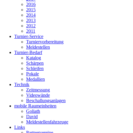
2016
2015
2014
2013
2012
2011
Turnier-Service
Turniervorbereitung
Meldestellen
Turnier-Bedarf
Katalog
Schärpen
Schleifen
Pokale
Medallien
Technik
Zeitmessung
Videowände
Beschallungsanlagen
mobile Raumeinheiten
Goliath
David
Meldestellenfahrzeuge
Links
Partnervereine