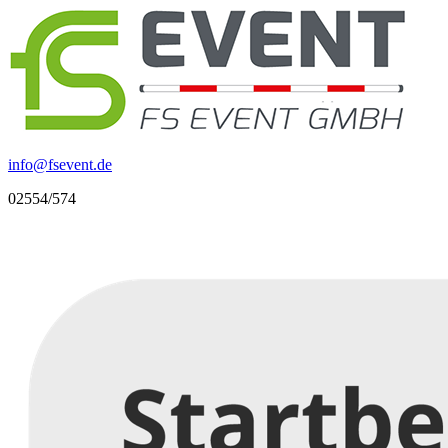
info
@
fsevent.de
02554/574