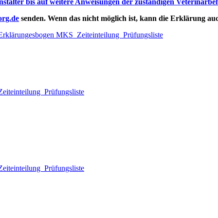
anstalter bis auf weitere Anweisungen der zuständigen Veterinär
org.de
senden. Wenn das nicht möglich ist, kann die Erklärung au
Erklärungesbogen MKS
Zeiteinteilung
Prüfungsliste
eiteinteilung
Prüfungsliste
eiteinteilung
Prüfungsliste