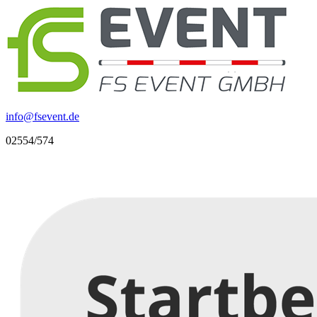
info
@
fsevent.de
02554/574