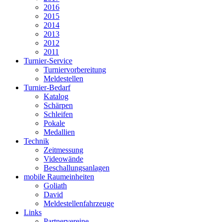
2016
2015
2014
2013
2012
2011
Turnier-Service
Turniervorbereitung
Meldestellen
Turnier-Bedarf
Katalog
Schärpen
Schleifen
Pokale
Medallien
Technik
Zeitmessung
Videowände
Beschallungsanlagen
mobile Raumeinheiten
Goliath
David
Meldestellenfahrzeuge
Links
Partnervereine