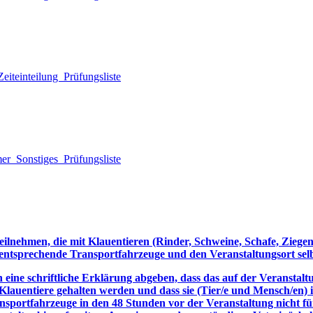
eiteinteilung
Prüfungsliste
mer
Sonstiges
Prüfungsliste
eilnehmen, die mit Klauentieren (Rinder, Schweine, Schafe, Ziege
entsprechende Transportfahrzeuge und den Veranstaltungsort selb
eine schriftliche Erklärung abgeben, dass das auf der Veranstaltu
 Klauentiere gehalten werden und dass sie (Tier/e und Mensch/en)
ansportfahrzeuge in den 48 Stunden vor der Veranstaltung nicht 