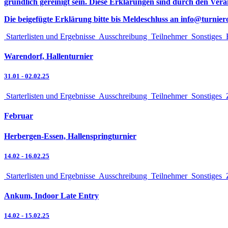
gründlich gereinigt sein. Diese Erklärungen sind durch den Ver
Die beigefügte Erklärung bitte bis Meldeschluss an
info
@
turnier
Starterlisten und Ergebnisse
Ausschreibung
Teilnehmer
Sonstiges
Warendorf, Hallenturnier
31.01
-
02.02.25
Starterlisten und Ergebnisse
Ausschreibung
Teilnehmer
Sonstiges
Z
Februar
Herbergen-Essen, Hallenspringturnier
14.02
-
16.02.25
Starterlisten und Ergebnisse
Ausschreibung
Teilnehmer
Sonstiges
Z
Ankum, Indoor Late Entry
14.02
-
15.02.25