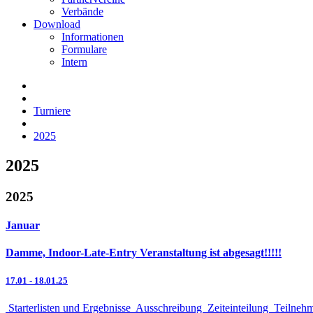
Verbände
Download
Informationen
Formulare
Intern
Turniere
2025
2025
2025
Januar
Damme, Indoor-Late-Entry Veranstaltung ist abgesagt!!!!!
17.01
-
18.01.25
Starterlisten und Ergebnisse
Ausschreibung
Zeiteinteilung
Teilneh