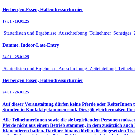
Herbergen-Essen, Hallendressurturnier
17.01
-
19.01.25
Starterlisten und Ergebnisse
Ausschreibung
Teilnehmer
Sonstiges
Z
Damme, Indoor-Late-Entry
24.01
-
25.01.25
Starterlisten und Ergebnisse
Ausschreibung
Zeiteinteilung
Teilneh
Herbergen-Essen, Hallendressurturnier
24.01
-
26.01.25
Auf dieser Veranstaltung dürfen keine Pferde oder ReiterInnen t
Stunden in Kontakt gekommen sind. Dies gilt gleichermaßen für 
Alle TeilnehmerInnen sowie die sie begleitenden Personen müssen 
Pferde nicht aus einem Betrieb stammen, in dem zusätzlich auch
Klauentieren hatten. Darüber hinaus dürfen die eingesetzten Tr